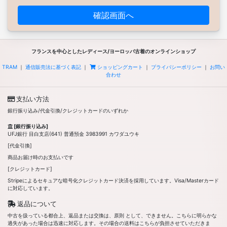
確認画面へ
フランスを中心としたレディース/ヨーロッパ古着のオンラインショップ
TRAM
｜
通信販売法に基づく表記
｜
ショッピングカート
｜
プライバシーポリシー
｜
お問い
合わせ
支払い方法
銀行振り込み/代金引換/クレジットカードのいずれか
[銀行振り込み]
UFJ銀行 目白支店(641) 普通預金 3983991 カワダユウキ
[代金引換]
商品お届け時のお支払いです
[クレジットカード]
Stripeによるセキュアな暗号化クレジットカード決済を採用しています。Visa/Masterカード
に対応しています。
返品について
中古を扱っている都合上、返品または交換は、原則 として、できません。こちらに明らかな
過失があった場合は迅速に対応します。その場合の送料はこちらが負担させていただきま